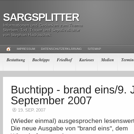
SARGSPLITTER
Informationen und Gedanken zum Thema
Sterben, Tod, Trauer und Sepulkralkultur
von Stephan Hadraschek
IMPRESSUM
DATENSCHUTZERKLÄRUNG
SITEMAP
Bestattung
Buchtipps
Friedhof
Kurioses
Medien
Termin
19. SEP. 2007
(Wieder einmal) ausgesprochen lesenswert
Die neue Ausgabe von "brand eins", dem