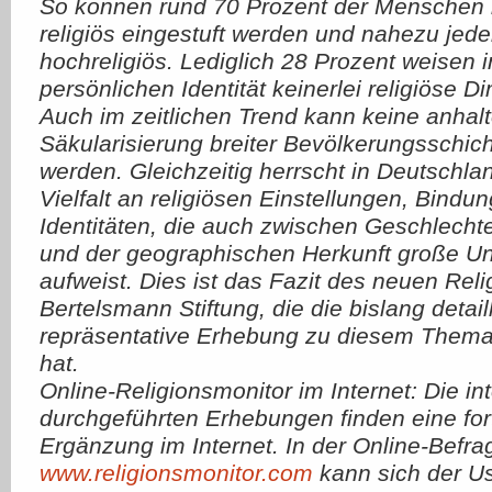
So können rund 70 Prozent der Menschen 
religiös eingestuft werden und nahezu jede
hochreligiös. Lediglich 28 Prozent weisen i
persönlichen Identität keinerlei religiöse 
Auch im zeitlichen Trend kann keine anhal
Säkularisierung breiter Bevölkerungsschicht
werden. Gleichzeitig herrscht in Deutschla
Vielfalt an religiösen Einstellungen, Bindu
Identitäten, die auch zwischen Geschlecht
und der geographischen Herkunft große Un
aufweist. Dies ist das Fazit des neuen Rel
Bertelsmann Stiftung, die die bislang detail
repräsentative Erhebung zu diesem The
hat.
Online-Religionsmonitor im Internet: Die in
durchgeführten Erhebungen finden eine for
Ergänzung im Internet. In der Online-Befr
www.religionsmonitor.com
kann sich der Us