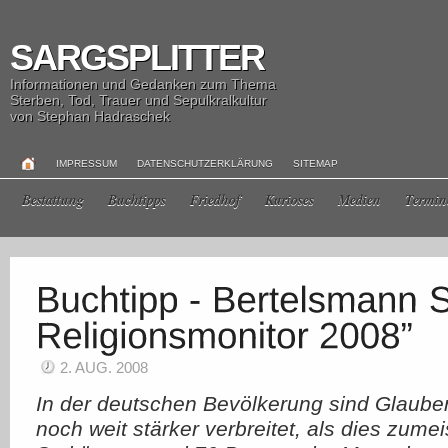
SARGSPLITTER
Informationen und Gedanken zum Thema
Sterben, Tod, Trauer und Sepulkralkultur
von Stephan Hadraschek
IMPRESSUM
DATENSCHUTZERKLÄRUNG
SITEMAP
Bestattung
Buchtipps
Friedhof
Kurioses
Medien
Termin
2. AUG. 2008
In der deutschen Bevölkerung sind Glauben
noch weit stärker verbreitet, als dies zumei