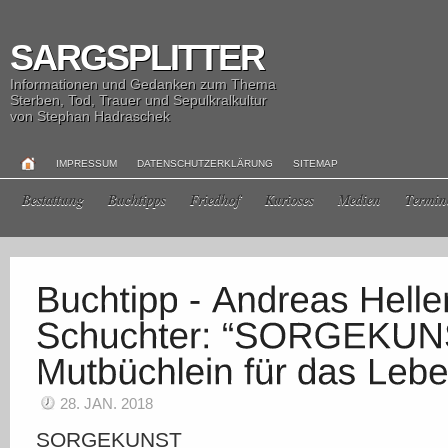
SARGSPLITTER
Informationen und Gedanken zum Thema
Sterben, Tod, Trauer und Sepulkralkultur
von Stephan Hadraschek
IMPRESSUM
DATENSCHUTZERKLÄRUNG
SITEMAP
Bestattung
Buchtipps
Friedhof
Kurioses
Medien
Termin
28. JAN. 2018
SORGEKUNST