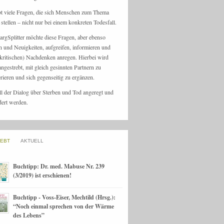
bt viele Fragen, die sich Menschen zum Thema
stellen – nicht nur bei einem konkreten Todesfall.
argSplitter möchte diese Fragen, aber ebenso
n und Neuigkeiten, aufgreifen, informieren und
kritischen) Nachdenken anregen. Hierbei wird
angestrebt, mit gleich gesinnten Partnern zu
rieren und sich gegenseitig zu ergänzen.
ll der Dialog über Sterben und Tod angeregt und
dert werden.
IEBT
AKTUELL
Buchtipp: Dr. med. Mabuse Nr. 239
(3/2019) ist erschienen!
Buchtipp - Voss-Eiser, Mechtild (Hrsg.):
“Noch einmal sprechen von der Wärme
des Lebens”