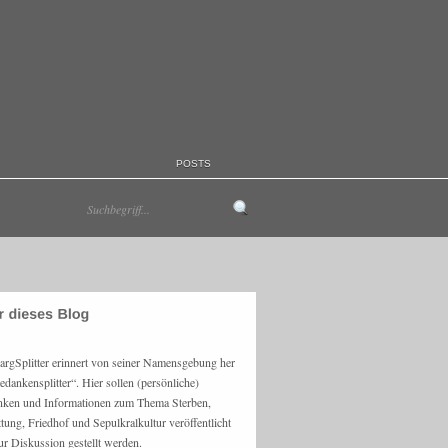
POSTS
argSplitter erinnert von seiner Namensgebung her
edankensplitter“. Hier sollen (persönliche)
ken und Informationen zum Thema Sterben,
ttung, Friedhof und Sepulkralkultur veröffentlicht
ur Diskussion gestellt werden.