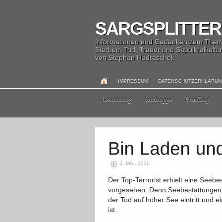
SARGSPLITTER
Informationen und Gedanken zum The
Sterben, Tod, Trauer und Sepulkralkultu
von Stephan Hadraschek
IMPRESSUM
DATENSCHUTZERKLÄRU
Bestattung
Buchtipps
Friedhof
2. MAI. 2011
Der Top-Terrorist erhielt eine Seebes
vorgesehen. Denn Seebestattungen s
der Tod auf hoher See eintritt und 
ist.