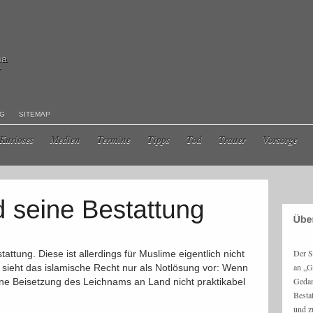
ma
r
NG
SITEMAP
Kurioses
Medien
Termine
Tipps
Tod
Trauer
Vorsorge
Der S
tattung. Diese ist allerdings für Muslime eigentlich nicht
an „G
ieht das islamische Recht nur als Notlösung vor: Wenn
Gedan
eine Beisetzung des Leichnams an Land nicht praktikabel
Besta
und z