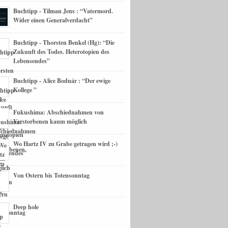
Buchtipp - Tilman Jens : “Vatermord.
Wider einen Generalverdacht”
Buchtipp - Thorsten Benkel (Hg): “Die
Zukunft des Todes. Heterotopien des
Lebensendes”
Buchtipp - Alice Bodnár : “Der ewige
Kollege ”
Fukushima: Abschiednahmen von
Verstorbenen kaum möglich
Wo Hartz IV zu Grabe getragen wird ;-)
Von Ostern bis Totensonntag
Deep hole