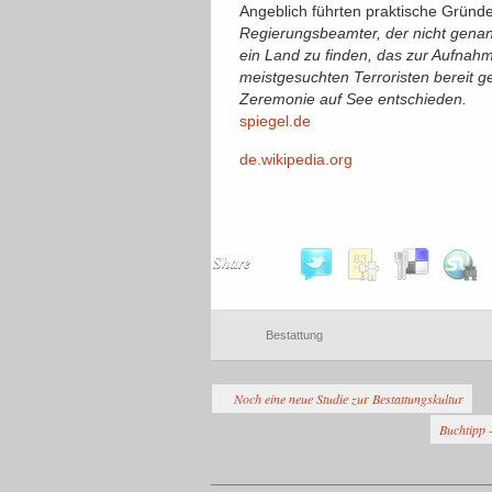
Angeblich führten praktische Gründ
Regierungsbeamter, der nicht genan
ein Land zu finden, das zur Aufnahm
meistgesuchten Terroristen bereit g
Zeremonie auf See entschieden.
spiegel.de
de.wikipedia.org
Share
Bestattung
Noch eine neue Studie zur Bestattungskultur
Buchtipp 