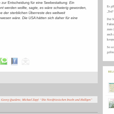
e zur Entscheidung für eine Seebestattung:
Ein
Es gi
nt werden wollte, sagte, es wäre schwierig geworden,
„Tod“ 
e der sterblichen Überreste des weltweit
ewesen wäre. Die USA hätten sich daher für eine
Der S
Fakte
zum (
auch 
koope
So so
geför
BEL
- Georg Quedens; Michael Zapf: “Die Nordfriesischen Inseln und Halligen”