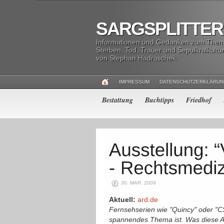
SARGSPLITTER
Informationen und Gedanken zum The
Sterben, Tod, Trauer und Sepulkralkultu
von Stephan Hadraschek
IMPRESSUM
DATENSCHUTZERKLÄRU
Bestattung
Buchtipps
Friedhof
30. MAR. 2009
Aktuell:
ard.de
Fernsehserien wie "Quincy" oder "C
spannendes Thema ist. Was diese Ar