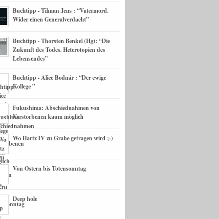
Buchtipp - Tilman Jens : “Vatermord.
Wider einen Generalverdacht”
Buchtipp - Thorsten Benkel (Hg): “Die
Zukunft des Todes. Heterotopien des
Lebensendes”
Buchtipp - Alice Bodnár : “Der ewige
Kollege ”
Fukushima: Abschiednahmen von
Verstorbenen kaum möglich
Wo Hartz IV zu Grabe getragen wird ;-)
Von Ostern bis Totensonntag
Deep hole