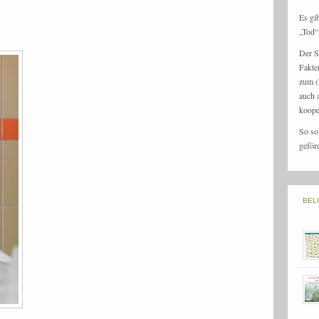
Es gi
„Tod“ 
Der S
Fakte
zum (
auch 
koope
So so
geför
BEL