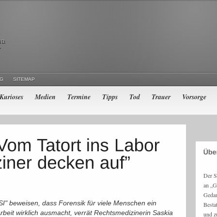
ma
r
NG
SITEMAP
Kurioses
Medien
Termine
Tipps
Tod
Trauer
Vorsorge
Der S
an „G
Gedan
SI" beweisen, dass Forensik für viele Menschen ein
Besta
beit wirklich ausmacht, verrät Rechtsmedizinerin Saskia
und z