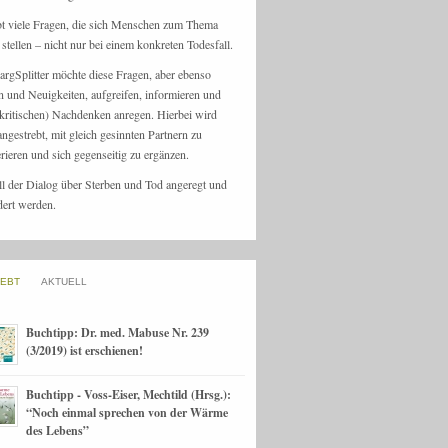
bt viele Fragen, die sich Menschen zum Thema
stellen – nicht nur bei einem konkreten Todesfall.
argSplitter möchte diese Fragen, aber ebenso
n und Neuigkeiten, aufgreifen, informieren und
kritischen) Nachdenken anregen. Hierbei wird
angestrebt, mit gleich gesinnten Partnern zu
rieren und sich gegenseitig zu ergänzen.
ll der Dialog über Sterben und Tod angeregt und
dert werden.
IEBT
AKTUELL
Buchtipp: Dr. med. Mabuse Nr. 239
(3/2019) ist erschienen!
Buchtipp - Voss-Eiser, Mechtild (Hrsg.):
“Noch einmal sprechen von der Wärme
des Lebens”