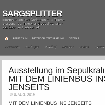
SARGSPLITTER
Informationen und Gedanken zum Thema
Sterben, Tod, Trauer und Sepulkralkultur
von Stephan Hadraschek
IMPRESSUM
DATENSCHUTZERKLÄRUNG
SITEMAP
Bestattung
Buchtipps
Friedhof
Kurioses
Medien
Termin
8. AUG. 2019
MIT DEM LINIENBUS INS JENSEITS