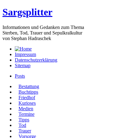
Sargsplitter
Informationen und Gedanken zum Thema
Sterben, Tod, Trauer und Sepulkralkultur
von Stephan Hadraschek
Impressum
Datenschutzerklärung
Sitemap
Posts
Bestattung
Buchtipps
Friedhof
Kurioses
Medien
Termine
Tipps
Tod
Trauer
Vorsorge