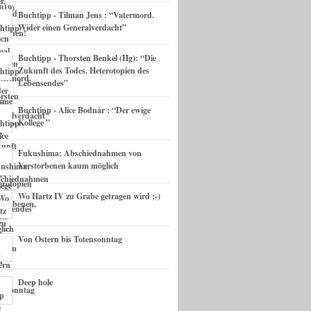
Buchtipp - Tilman Jens : “Vatermord.
Wider einen Generalverdacht”
Buchtipp - Thorsten Benkel (Hg): “Die
Zukunft des Todes. Heterotopien des
Lebensendes”
Buchtipp - Alice Bodnár : “Der ewige
Kollege ”
Fukushima: Abschiednahmen von
Verstorbenen kaum möglich
Wo Hartz IV zu Grabe getragen wird ;-)
Von Ostern bis Totensonntag
Deep hole