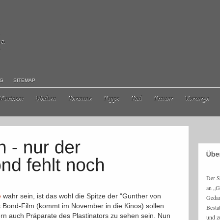
ma
r
NG
SITEMAP
Kurioses
Medien
Termine
Tipps
Tod
Trauer
Vorsorge
Der S
an „G
e
wahr sein, ist das wohl die Spitze der "Gunther von
Gedan
Bond-Film (kommt im November in die Kinos) sollen
Besta
ern auch Präparate des Plastinators zu sehen sein. Nun
und z