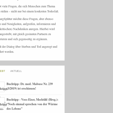
bt viele Fragen, die sich Menschen zum Thema
stellen – nicht nur bei einem konkreten Todesfall.
argSplitter möchte diese Fragen, aber ebenso
n und Neuigkeiten, aufgreifen, informieren und
kritischen) Nachdenken anregen. Hierbei wird
angestrebt, mit gleich gesinnten Partnern zu
rieren und sich gegenseitig zu ergänzen.
ll der Dialog über Sterben und Tod angeregt und
dert werden.
IEBT
AKTUELL
Buchtipp: Dr. med. Mabuse Nr. 239
(3/2019) ist erschienen!
Buchtipp - Voss-Eiser, Mechtild (Hrsg.):
“Noch einmal sprechen von der Wärme
des Lebens”