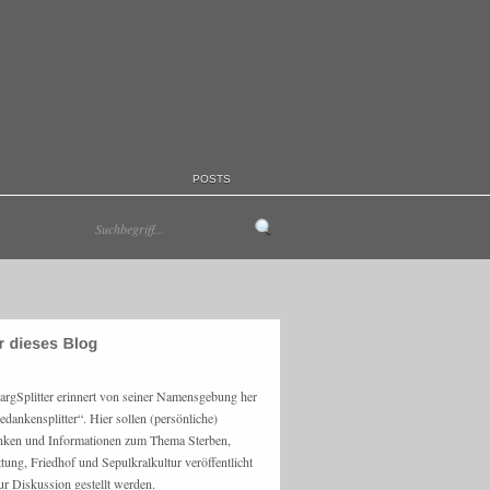
POSTS
argSplitter erinnert von seiner Namensgebung her
edankensplitter“. Hier sollen (persönliche)
ken und Informationen zum Thema Sterben,
ttung, Friedhof und Sepulkralkultur veröffentlicht
ur Diskussion gestellt werden.