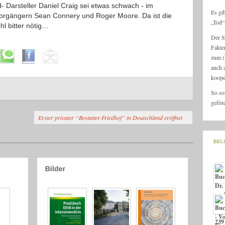
- Darsteller Daniel Craig sei etwas schwach - im
Es gi
 Vorgängern Sean Connery und Roger Moore. Da ist die
„Tod“ 
hl bitter nötig…
Der S
Fakte
zum (
auch 
koope
So so
geför
Erster privater “Bestatter-Friedhof” in Deutschland eröffnet
BEL