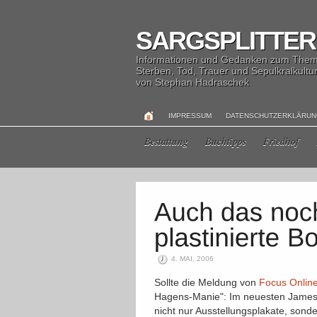
SARGSPLITTER
Informationen und Gedanken zum The
Sterben, Tod, Trauer und Sepulkralkultu
von Stephan Hadraschek
IMPRESSUM
DATENSCHUTZERKLÄRU
Bestattung
Buchtipps
Friedhof
4. MAI. 2006
Sollte die Meldung von
Focus Onlin
Hagens-Manie": Im neuesten James 
nicht nur Ausstellungsplakate, sond