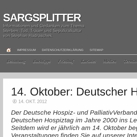
SARGSPLITTER
Informationen und Gedanken zum Thema
Sterben, Tod, Trauer und Sepulkralkultur
von Stephan Hadraschek
IMPRESSUM
DATENSCHUTZERKLÄRUNG
SITEMAP
Bestattung
Buchtipps
Friedhof
Kurioses
Medien
Termin
14. OKT. 2012
Der Deutsche Hospiz- und PalliativVerband
Deutschen Hospiztag im Jahre 2000 ins Le
Seitdem wird er jährlich am 14. Oktober be
Veranstaltungen finden Sie auf unserer Inte