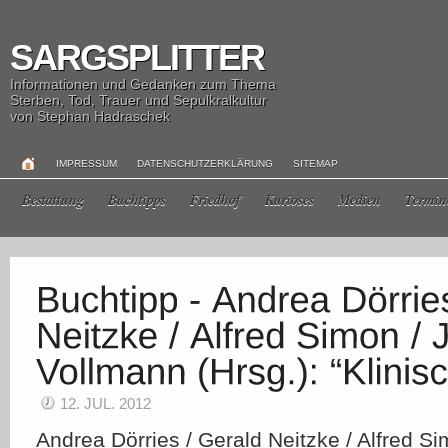
SARGSPLITTER
Informationen und Gedanken zum Thema
Sterben, Tod, Trauer und Sepulkralkultur
von Stephan Hadraschek
IMPRESSUM
DATENSCHUTZERKLÄRUNG
SITEMAP
Bestattung
Buchtipps
Friedhof
Kurioses
Medien
Termin
12. JUL. 2012
Andrea Dörries / Gerald Neitzke / Alfred S